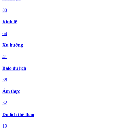
83
Kinh tế
64
Xu hướng
41
Balo du lịch
38
Ẩm thực
32
Du lịch thể thao
19