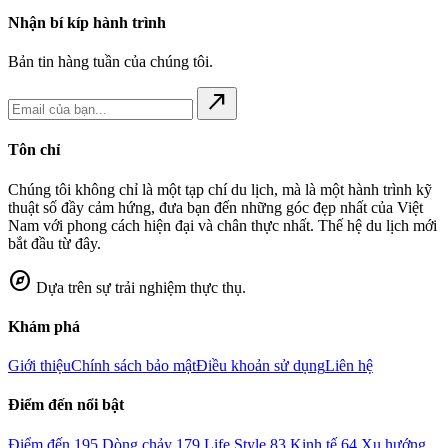
Nhận bí kíp hành trình
Bản tin hàng tuần của chúng tôi.
north_east
Tôn chỉ
Chúng tôi không chỉ là một tạp chí du lịch, mà là một hành trình kỹ
thuật số đầy cảm hứng, đưa bạn đến những góc đẹp nhất của Việt
Nam với phong cách hiện đại và chân thực nhất. Thế hệ du lịch mới
bắt đầu từ đây.
explore
Dựa trên sự trải nghiệm thực thụ.
Khám phá
Giới thiệu
Chính sách bảo mật
Điều khoản sử dụng
Liên hệ
Điểm đến nổi bật
Điểm đến
195
Dòng chảy
179
Life Style
83
Kinh tế
64
Xu hướng