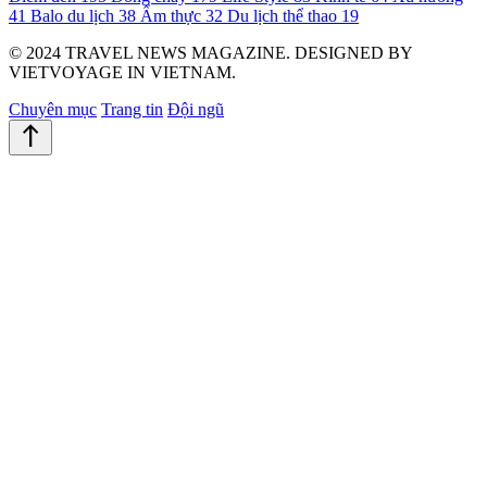
41
Balo du lịch
38
Ẩm thực
32
Du lịch thể thao
19
© 2024 TRAVEL NEWS MAGAZINE. DESIGNED BY
VIETVOYAGE IN VIETNAM.
Chuyên mục
Trang tin
Đội ngũ
north