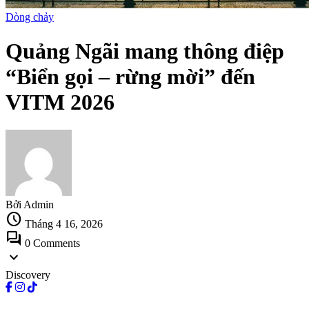
Dòng chảy
Quảng Ngãi mang thông điệp
“Biển gọi – rừng mời” đến
VITM 2026
Bởi Admin
schedule
Tháng 4 16, 2026
forum
0 Comments
expand_more
Discovery