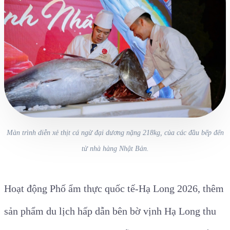
Màn trình diễn xẻ thịt cá ngừ đại dương nặng 218kg, của các đầu bếp đến
từ nhà hàng Nhật Bản.
Hoạt động Phố ẩm thực quốc tế-Hạ Long 2026, thêm
sản phẩm du lịch hấp dẫn bên bờ vịnh Hạ Long thu