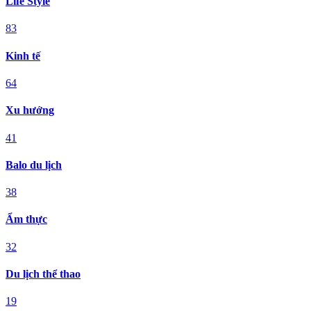
Life Style
83
Kinh tế
64
Xu hướng
41
Balo du lịch
38
Ẩm thực
32
Du lịch thể thao
19