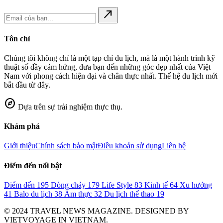
north_east
Tôn chỉ
Chúng tôi không chỉ là một tạp chí du lịch, mà là một hành trình kỹ
thuật số đầy cảm hứng, đưa bạn đến những góc đẹp nhất của Việt
Nam với phong cách hiện đại và chân thực nhất. Thế hệ du lịch mới
bắt đầu từ đây.
explore
Dựa trên sự trải nghiệm thực thụ.
Khám phá
Giới thiệu
Chính sách bảo mật
Điều khoản sử dụng
Liên hệ
Điểm đến nổi bật
Điểm đến
195
Dòng chảy
179
Life Style
83
Kinh tế
64
Xu hướng
41
Balo du lịch
38
Ẩm thực
32
Du lịch thể thao
19
© 2024 TRAVEL NEWS MAGAZINE. DESIGNED BY
VIETVOYAGE IN VIETNAM.