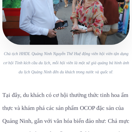
Chủ tịch HHDL Quảng Ninh Nguyễn Thế Huệ động viên hội viên tận dụng
cơ hội Tỉnh kích cầu du lịch, mỗi hội viên là một sứ giả quảng bá hình ảnh
du lịch Quảng Ninh đến du khách trong nước và quốc tế.
Tại đây, du khách có cơ hội thưởng thức tinh hoa ẩm
thực và khám phá các sản phẩm OCOP đặc sản của
Quảng Ninh, gắn với văn hóa biển đảo như: Chả mực