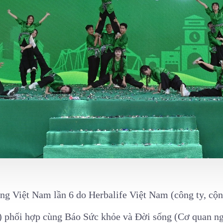
 Việt Nam lần 6 do Herbalife Việt Nam (công ty, cộn
t) phối hợp cùng Báo Sức khỏe và Đời sống (Cơ quan ng