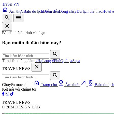
Travel VN
home
Ẩm thực
Balo du lịch
Điểm đến
Dòng chảy
Du lịch thể thao
Hotel 
search
menu
close
Bắt đầu hành trình của bạn
Bạn muốn đi đâu hôm nay?
search
Tìm kiếm hàng đầu:
#HạLong
#PhúQuốc
#Sapa
close
TRAVEL NEWS
search
home
pin_drop
north_east
pin_drop
Chuyên mục chính
Trang chủ
Ẩm thực
Balo du lịc
Kết nối với chúng tôi
TRAVEL NEWS
© 2024 DESIGN LAB