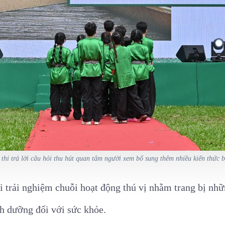
thi trả lời câu hỏi thu hút quan tâm người xem bổ sung thêm nhiều kiến thức b
 trải nghiệm chuỗi hoạt động thú vị nhằm trang bị nhữn
nh dưỡng đối với sức khỏe.