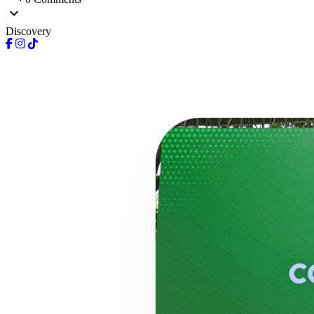
expand_more
Discovery