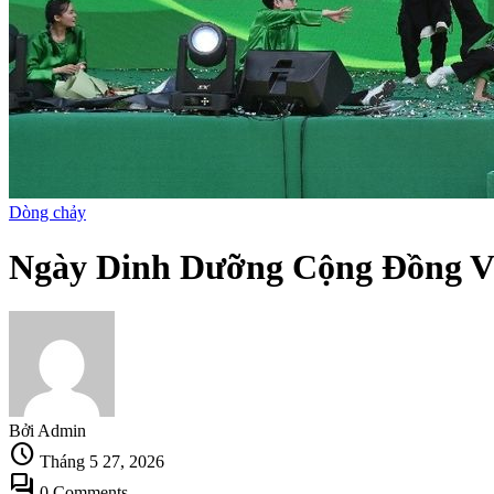
Dòng chảy
Ngày Dinh Dưỡng Cộng Đồng Việ
Bởi Admin
schedule
Tháng 5 27, 2026
forum
0 Comments