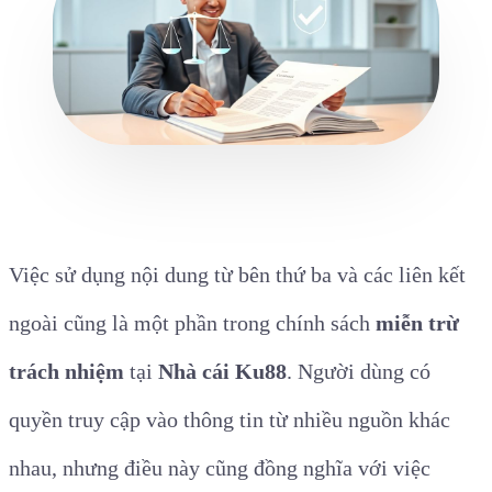
Việc sử dụng nội dung từ bên thứ ba và các liên kết
ngoài cũng là một phần trong chính sách
miễn trừ
trách nhiệm
tại
Nhà cái Ku88
. Người dùng có
quyền truy cập vào thông tin từ nhiều nguồn khác
nhau, nhưng điều này cũng đồng nghĩa với việc