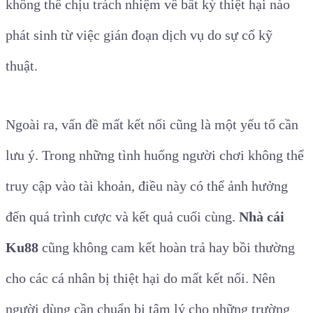
không thể chịu trách nhiệm về bất kỳ thiệt hại nào
phát sinh từ việc gián đoạn dịch vụ do sự cố kỹ
thuật.
Ngoài ra, vấn đề mất kết nối cũng là một yếu tố cần
lưu ý. Trong những tình huống người chơi không thể
truy cập vào tài khoản, điều này có thể ảnh hưởng
đến quá trình cược và kết quả cuối cùng.
Nhà cái
Ku88
cũng không cam kết hoàn trả hay bồi thường
cho các cá nhân bị thiệt hại do mất kết nối. Nên
người dùng cần chuẩn bị tâm lý cho những trường