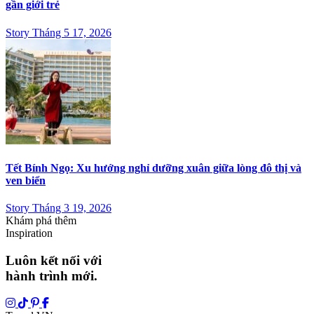
gần giới trẻ
Story Tháng 5 17, 2026
Tết Bính Ngọ: Xu hướng nghỉ dưỡng xuân giữa lòng đô thị và
ven biển
Story Tháng 3 19, 2026
Khám phá thêm
Inspiration
Luôn kết nối với
hành trình mới.