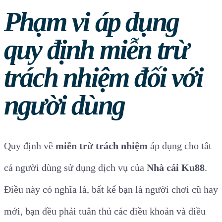
Phạm vi áp dụng
quy định miễn trừ
trách nhiệm đối với
người dùng
Quy định về
miễn trừ trách nhiệm
áp dụng cho tất
cả người dùng sử dụng dịch vụ của
Nhà cái Ku88
.
Điều này có nghĩa là, bất kể bạn là người chơi cũ hay
mới, bạn đều phải tuân thủ các điều khoản và điều