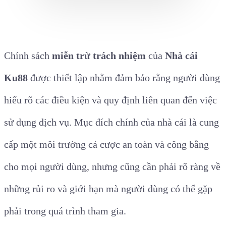
Chính sách
miễn trừ trách nhiệm
của
Nhà cái
Ku88
được thiết lập nhằm đảm bảo rằng người dùng
hiểu rõ các điều kiện và quy định liên quan đến việc
sử dụng dịch vụ. Mục đích chính của nhà cái là cung
cấp một môi trường cá cược an toàn và công bằng
cho mọi người dùng, nhưng cũng cần phải rõ ràng về
những rủi ro và giới hạn mà người dùng có thể gặp
phải trong quá trình tham gia.