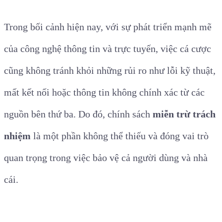
Trong bối cảnh hiện nay, với sự phát triển mạnh mẽ
của công nghệ thông tin và trực tuyến, việc cá cược
cũng không tránh khỏi những rủi ro như lỗi kỹ thuật,
mất kết nối hoặc thông tin không chính xác từ các
nguồn bên thứ ba. Do đó, chính sách
miễn trừ trách
nhiệm
là một phần không thể thiếu và đóng vai trò
quan trọng trong việc bảo vệ cả người dùng và nhà
cái.