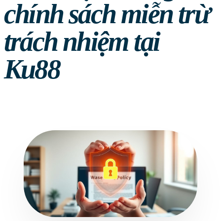
chính sách miễn trừ
trách nhiệm tại
Ku88