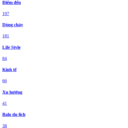
Điểm đến
197
Dòng chảy
181
Life Style
84
Kinh tế
66
Xu hướng
41
Balo du lịch
38