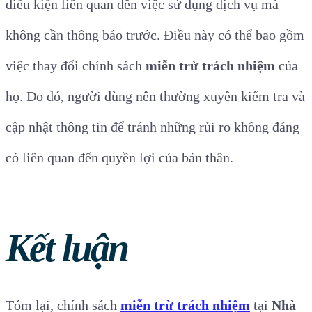
điều kiện liên quan đến việc sử dụng dịch vụ mà
không cần thông báo trước. Điều này có thể bao gồm
việc thay đổi chính sách
miễn trừ trách nhiệm
của
họ. Do đó, người dùng nên thường xuyên kiểm tra và
cập nhật thông tin để tránh những rủi ro không đáng
có liên quan đến quyền lợi của bản thân.
Kết luận
Tóm lại, chính sách
miễn trừ trách nhiệm
tại
Nhà