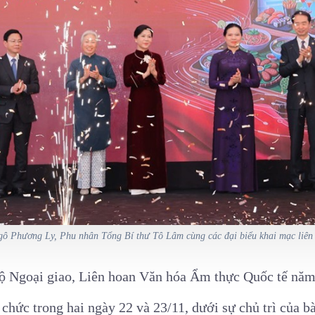
ô Phương Ly, Phu nhân Tổng Bí thư Tô Lâm cùng các đại biểu khai mạc liên
ộ Ngoại giao, Liên hoan Văn hóa Ẩm thực Quốc tế năm
 chức trong hai ngày 22 và 23/11, dưới sự chủ trì của 