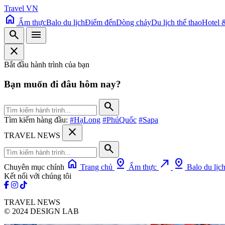
Travel VN
home
Ẩm thực
Balo du lịch
Điểm đến
Dòng chảy
Du lịch thể thao
Hotel 
search
menu
close
Bắt đầu hành trình của bạn
Bạn muốn đi đâu hôm nay?
search
Tìm kiếm hàng đầu:
#HạLong
#PhúQuốc
#Sapa
close
TRAVEL NEWS
search
home
pin_drop
north_east
pin_drop
Chuyên mục chính
Trang chủ
Ẩm thực
Balo du lịc
Kết nối với chúng tôi
TRAVEL NEWS
© 2024 DESIGN LAB