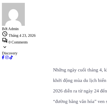
Bởi Admin
schedule
Tháng 4 23, 2026
forum
0 Comments
expand_more
Discovery
Những ngày cuối tháng 4, kh
khởi động mùa du lịch biển
2026 diễn ra từ ngày 24 đến
“đường băng văn hóa” ven sô