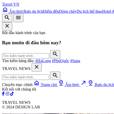
Travel VN
home
Ẩm thực
Balo du lịch
Điểm đến
Dòng chảy
Du lịch thể thao
Hotel 
search
menu
close
Bắt đầu hành trình của bạn
Bạn muốn đi đâu hôm nay?
search
Tìm kiếm hàng đầu:
#HạLong
#PhúQuốc
#Sapa
close
TRAVEL NEWS
search
home
pin_drop
north_east
pin_drop
Chuyên mục chính
Trang chủ
Ẩm thực
Balo du lịc
Kết nối với chúng tôi
TRAVEL NEWS
© 2024 DESIGN LAB