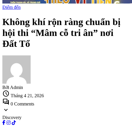
Điểm đến
Không khí rộn ràng chuẩn bị
hội thi “Mâm cỗ tri ân” nơi
Đất Tổ
Bởi Admin
schedule
Tháng 4 21, 2026
forum
0 Comments
expand_more
Discovery