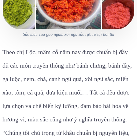
Sắc màu của gạo ngâm xôi ngũ sắc rực rỡ tại hội thi
Theo chị Lộc, mâm cỗ năm nay được chuẩn bị đầy
đủ các món truyền thống như bánh chưng, bánh dày,
gà luộc, nem, chả, canh ngũ quả, xôi ngũ sắc, miến
xào, tôm, cá quả, dưa kiệu muối… Tất cả đều được
lựa chọn và chế biến kỹ lưỡng, đảm bảo hài hòa về
hương vị, màu sắc cũng như ý nghĩa truyền thống.
“Chúng tôi chú trọng từ khâu chuẩn bị nguyên liệu,