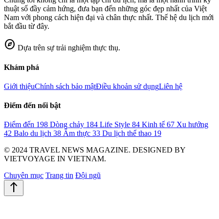
thuật số đầy cảm hứng, đưa bạn đến những góc đẹp nhất của Việt
Nam với phong cách hiện đại và chân thực nhất. Thế hệ du lịch mới
bắt đầu từ đây.
explore
Dựa trên sự trải nghiệm thực thụ.
Khám phá
Giới thiệu
Chính sách bảo mật
Điều khoản sử dụng
Liên hệ
Điểm đến nổi bật
Điểm đến
198
Dòng chảy
184
Life Style
84
Kinh tế
67
Xu hướng
42
Balo du lịch
38
Ẩm thực
33
Du lịch thể thao
19
© 2024 TRAVEL NEWS MAGAZINE. DESIGNED BY
VIETVOYAGE IN VIETNAM.
Chuyên mục
Trang tin
Đội ngũ
north