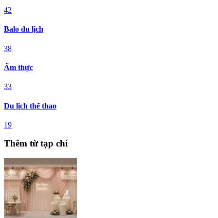
42
Balo du lịch
38
Ẩm thực
33
Du lịch thể thao
19
Thêm từ tạp chí