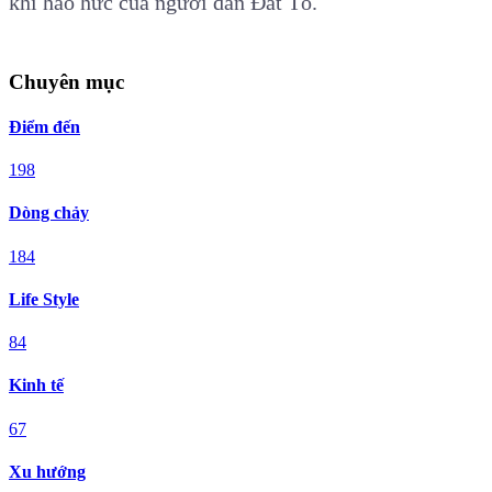
khí háo hức của người dân Đất Tổ.
Chuyên mục
Điểm đến
198
Dòng chảy
184
Life Style
84
Kinh tế
67
Xu hướng