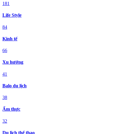
181
Life Style
84
Kinh tế
66
Xu hướng
41
Balo du lịch
38
Ẩm thực
32
Du lịch thể thao