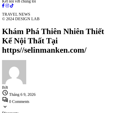
Kết nối với chúng tôi
TRAVEL NEWS
© 2024 DESIGN LAB
Khám Phá Thiên Nhiên Thiết
Kế Nội Thất Tại
https//selinmanken.com/
Bởi
schedule
Tháng 6 9, 2026
forum
0 Comments
expand_more