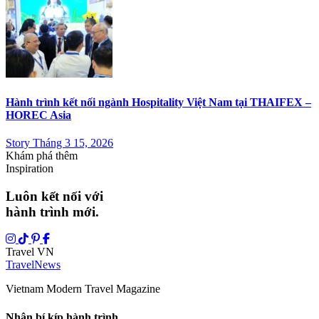
Hành trình kết nối ngành Hospitality Việt Nam tại THAIFEX –
HOREC Asia
Story Tháng 3 15, 2026
Khám phá thêm
Inspiration
Luôn kết nối với
hành trình mới.
Travel VN
Travel
News
Vietnam Modern Travel Magazine
Nhận bí kíp hành trình