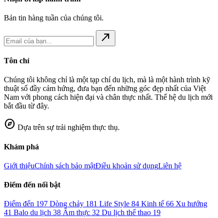
Bản tin hàng tuần của chúng tôi.
north_east
Tôn chỉ
Chúng tôi không chỉ là một tạp chí du lịch, mà là một hành trình kỹ
thuật số đầy cảm hứng, đưa bạn đến những góc đẹp nhất của Việt
Nam với phong cách hiện đại và chân thực nhất. Thế hệ du lịch mới
bắt đầu từ đây.
explore
Dựa trên sự trải nghiệm thực thụ.
Khám phá
Giới thiệu
Chính sách bảo mật
Điều khoản sử dụng
Liên hệ
Điểm đến nổi bật
Điểm đến
197
Dòng chảy
181
Life Style
84
Kinh tế
66
Xu hướng
41
Balo du lịch
38
Ẩm thực
32
Du lịch thể thao
19