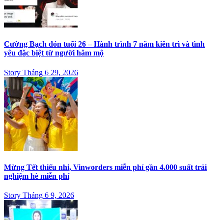
Cường Bạch đón tuổi 26 – Hành trình 7 năm kiên trì và tình
yêu đặc biệt từ người hâm mộ
Story Tháng 6 29, 2026
Mừng Tết thiếu nhi, Vinworders miễn phí gần 4.000 suất trải
nghiệm hè miễn phí
Story Tháng 6 9, 2026