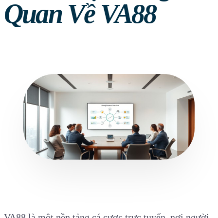
Quan Về VA88
VA88 là một nền tảng cá cược trực tuyến, nơi người