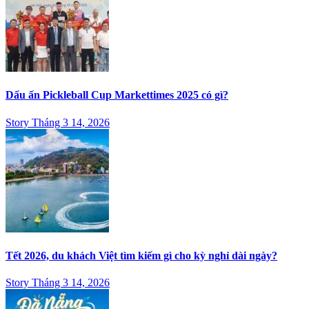
Dấu ấn Pickleball Cup Markettimes 2025 có gì?
Story Tháng 3 14, 2026
Tết 2026, du khách Việt tìm kiếm gì cho kỳ nghỉ dài ngày?
Story Tháng 3 14, 2026