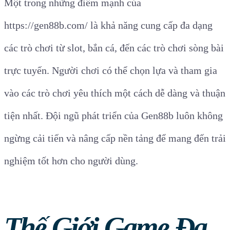
Một trong những điểm mạnh của
https://gen88b.com/ là khả năng cung cấp đa dạng
các trò chơi từ slot, bắn cá, đến các trò chơi sòng bài
trực tuyến. Người chơi có thể chọn lựa và tham gia
vào các trò chơi yêu thích một cách dễ dàng và thuận
tiện nhất. Đội ngũ phát triển của Gen88b luôn không
ngừng cải tiến và nâng cấp nền tảng để mang đến trải
nghiệm tốt hơn cho người dùng.
Thế Giới Game Đa