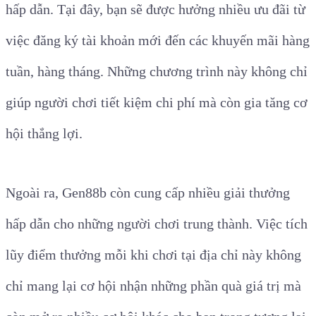
hấp dẫn. Tại đây, bạn sẽ được hưởng nhiều ưu đãi từ
việc đăng ký tài khoản mới đến các khuyến mãi hàng
tuần, hàng tháng. Những chương trình này không chỉ
giúp người chơi tiết kiệm chi phí mà còn gia tăng cơ
hội thắng lợi.
Ngoài ra, Gen88b còn cung cấp nhiều giải thưởng
hấp dẫn cho những người chơi trung thành. Việc tích
lũy điểm thưởng mỗi khi chơi tại địa chỉ này không
chỉ mang lại cơ hội nhận những phần quà giá trị mà