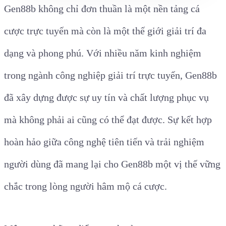
Gen88b không chỉ đơn thuần là một nền tảng cá
cược trực tuyến mà còn là một thế giới giải trí đa
dạng và phong phú. Với nhiều năm kinh nghiệm
trong ngành công nghiệp giải trí trực tuyến, Gen88b
đã xây dựng được sự uy tín và chất lượng phục vụ
mà không phải ai cũng có thể đạt được. Sự kết hợp
hoàn hảo giữa công nghệ tiên tiến và trải nghiệm
người dùng đã mang lại cho Gen88b một vị thế vững
chắc trong lòng người hâm mộ cá cược.