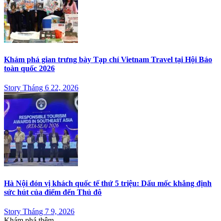
Khám phá gian trưng bày Tạp chí Vietnam Travel tại Hội Báo
toàn quốc 2026
Story Tháng 6 22, 2026
Hà Nội đón vị khách quốc tế thứ 5 triệu: Dấu mốc khẳng định
sức hút của điểm đến Thủ đô
Story Tháng 7 9, 2026
Khám phá thêm