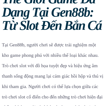
Dạng Tại Gen88b:
Từ Slot Đến Bắn Cá
Tại Gen88b, người chơi sẽ được trải nghiệm một
kho game phong phú với nhiều thể loại khác nhau.
Trò chơi slot với đồ họa tuyệt đẹp và hiệu ứng âm
thanh sống động mang lại cảm giác hồi hộp và thú vị
khi tham gia. Người chơi có thể lựa chọn giữa các
trò chơi slot cổ điển cho đến những trò chơi hiện đại