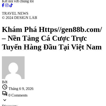
Kết nối với chúng tôi
TRAVEL NEWS
© 2024 DESIGN LAB
Khám Phá Https//gen88b.com/
– Nền Tảng Cá Cược Trực
Tuyến Hàng Đầu Tại Việt Nam
Bởi
schedule
Tháng 6 9, 2026
forum
0 Comments
expand_more