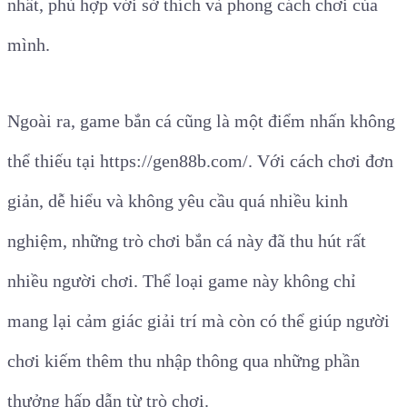
nhất, phù hợp với sở thích và phong cách chơi của
mình.
Ngoài ra, game bắn cá cũng là một điểm nhấn không
thể thiếu tại https://gen88b.com/. Với cách chơi đơn
giản, dễ hiểu và không yêu cầu quá nhiều kinh
nghiệm, những trò chơi bắn cá này đã thu hút rất
nhiều người chơi. Thể loại game này không chỉ
mang lại cảm giác giải trí mà còn có thể giúp người
chơi kiếm thêm thu nhập thông qua những phần
thưởng hấp dẫn từ trò chơi.