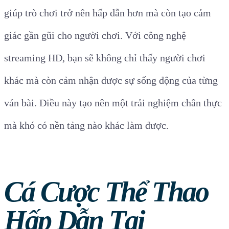
giúp trò chơi trở nên hấp dẫn hơn mà còn tạo cảm
giác gần gũi cho người chơi. Với công nghệ
streaming HD, bạn sẽ không chỉ thấy người chơi
khác mà còn cảm nhận được sự sống động của từng
ván bài. Điều này tạo nên một trải nghiệm chân thực
mà khó có nền tảng nào khác làm được.
Cá Cược Thể Thao
Hấp Dẫn Tại