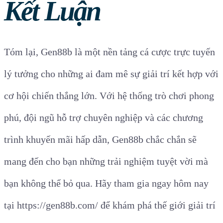
Kết Luận
Tóm lại, Gen88b là một nền tảng cá cược trực tuyến
lý tưởng cho những ai đam mê sự giải trí kết hợp với
cơ hội chiến thắng lớn. Với hệ thống trò chơi phong
phú, đội ngũ hỗ trợ chuyên nghiệp và các chương
trình khuyến mãi hấp dẫn, Gen88b chắc chắn sẽ
mang đến cho bạn những trải nghiệm tuyệt vời mà
bạn không thể bỏ qua. Hãy tham gia ngay hôm nay
tại https://gen88b.com/ để khám phá thế giới giải trí