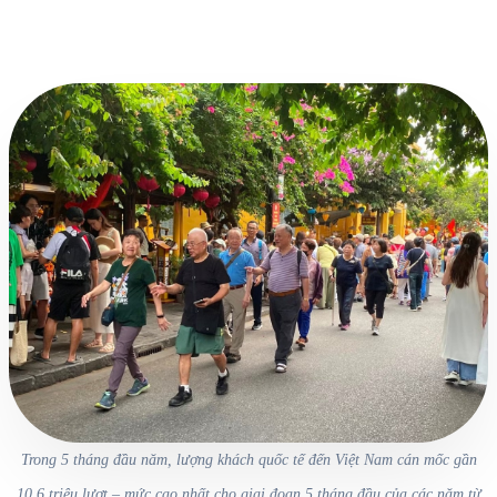
Trong 5 tháng đầu năm, lượng khách quốc tế đến Việt Nam cán mốc gần
10,6 triệu lượt – mức cao nhất cho giai đoạn 5 tháng đầu của các năm từ