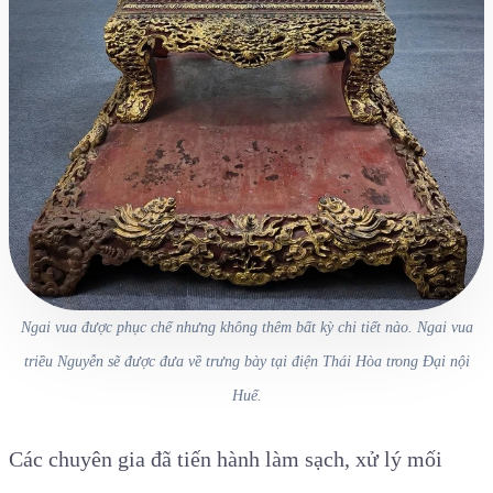
Ngai vua được phục chế nhưng không thêm bất kỳ chi tiết nào. Ngai vua
triều Nguyễn sẽ được đưa về trưng bày tại điện Thái Hòa trong Đại nội
Huế.
Các chuyên gia đã tiến hành làm sạch, xử lý mối