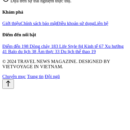
Dựa trên sự trải nghiệm thực thụ.
Khám phá
Giới thiệu
Chính sách bảo mật
Điều khoản sử dụng
Liên hệ
Điểm đến nổi bật
Điểm đến
198
Dòng chảy
183
Life Style
84
Kinh tế
67
Xu hướng
41
Balo du lịch
38
Ẩm thực
33
Du lịch thể thao
19
© 2024 TRAVEL NEWS MAGAZINE. DESIGNED BY
VIETVOYAGE IN VIETNAM.
Chuyên mục
Trang tin
Đội ngũ
north