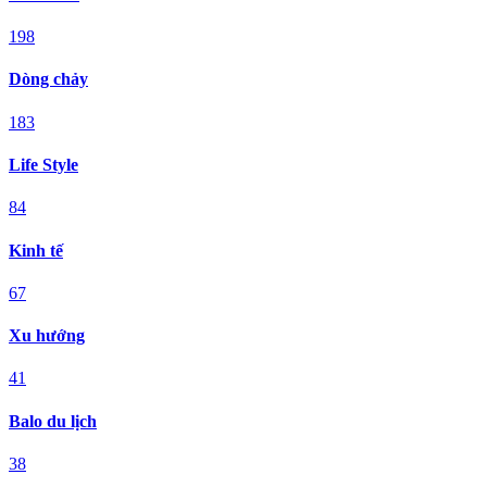
198
Dòng chảy
183
Life Style
84
Kinh tế
67
Xu hướng
41
Balo du lịch
38