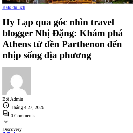
Balo du lịch
Hy Lạp qua góc nhìn travel
blogger Nhị Đặng: Khám phá
Athens từ đền Parthenon đến
nhịp sống địa phương
Bởi Admin
schedule
Tháng 4 27, 2026
forum
0 Comments
expand_more
Discovery