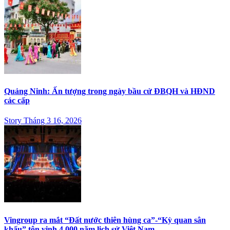
Quảng Ninh: Ấn tượng trong ngày bầu cử ĐBQH và HĐND
các cấp
Story Tháng 3 16, 2026
Vingroup ra mắt “Đất nước thiên hùng ca”-“Kỳ quan sân
khấu” tôn vinh 4.000 năm lịch sử Việt Nam