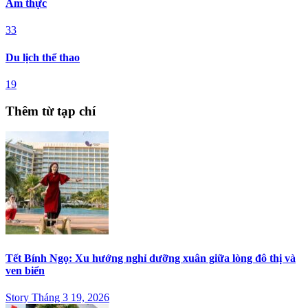
Ẩm thực
33
Du lịch thể thao
19
Thêm từ tạp chí
Tết Bính Ngọ: Xu hướng nghỉ dưỡng xuân giữa lòng đô thị và
ven biển
Story Tháng 3 19, 2026