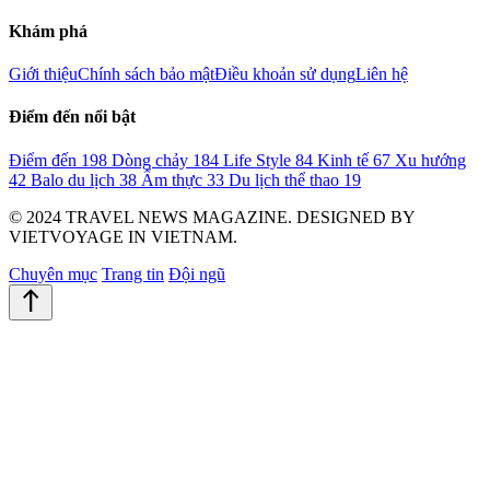
Khám phá
Giới thiệu
Chính sách bảo mật
Điều khoản sử dụng
Liên hệ
Điểm đến nổi bật
Điểm đến
198
Dòng chảy
184
Life Style
84
Kinh tế
67
Xu hướng
42
Balo du lịch
38
Ẩm thực
33
Du lịch thể thao
19
© 2024 TRAVEL NEWS MAGAZINE. DESIGNED BY
VIETVOYAGE IN VIETNAM.
Chuyên mục
Trang tin
Đội ngũ
north