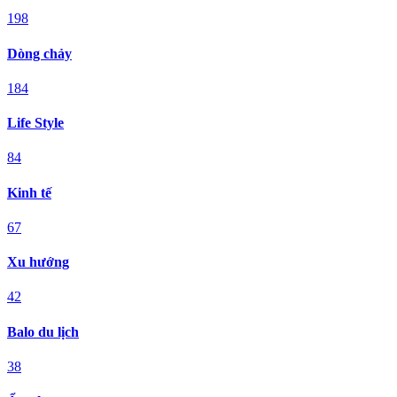
198
Dòng chảy
184
Life Style
84
Kinh tế
67
Xu hướng
42
Balo du lịch
38