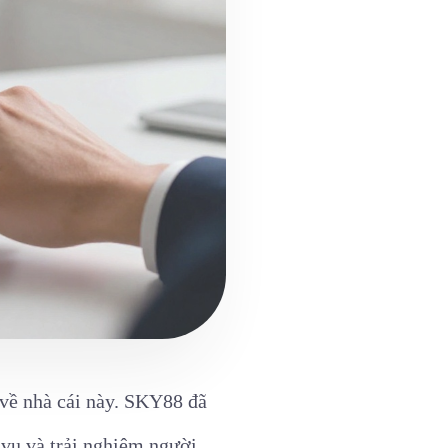
 về nhà cái này. SKY88 đã
vụ và trải nghiệm người