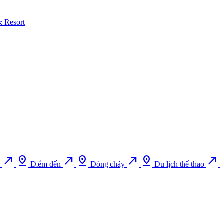
& Resort
north_east
pin_drop
north_east
pin_drop
north_east
pin_drop
north_east
h
Điểm đến
Dòng chảy
Du lịch thể thao