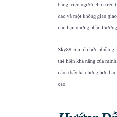
hàng triệu người chơi trên 
đáo và một không gian giao 
cho bạn những phần thưởng 
Sky88 còn tổ chức nhiều gi
thể hiện khả năng của mình
cảm thấy hào hứng hơn bao
cao.