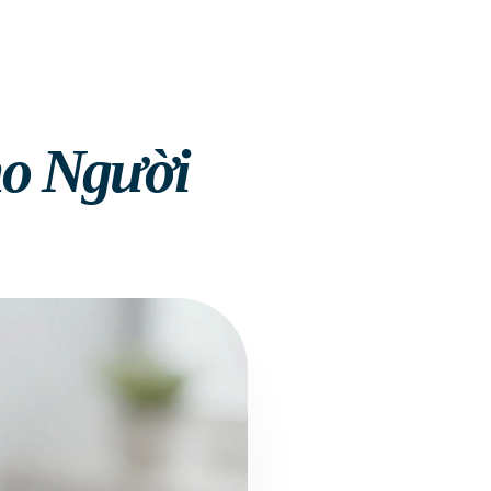
ho Người