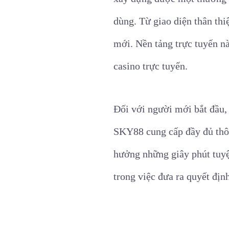
dùng. Từ giao diện thân th
mới. Nền tảng trực tuyến nà
casino trực tuyến.
Đối với người mới bắt đầu, 
SKY88 cung cấp đầy đủ thôn
hưởng những giây phút tuyệt
trong việc đưa ra quyết địn