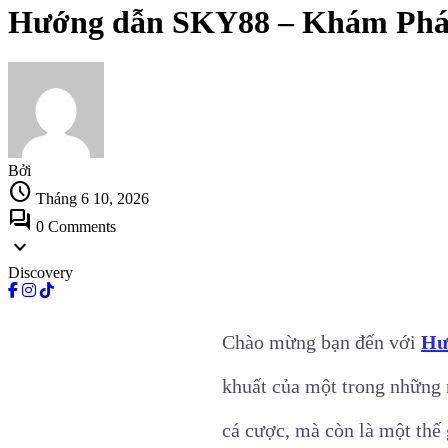
Hướng dẫn SKY88 – Khám Phá 
Bởi
schedule
Tháng 6 10, 2026
forum
0 Comments
expand_more
Discovery
Chào mừng bạn đến với
Hư
khuất của một trong những 
cá cược, mà còn là một thế 