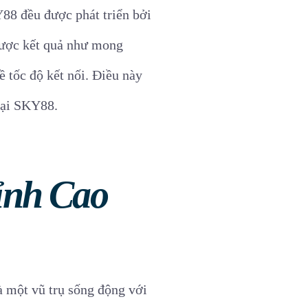
Y88 đều được phát triển bởi
được kết quả như mong
 tốc độ kết nối. Điều này
tại SKY88.
ỉnh Cao
à một vũ trụ sống động với