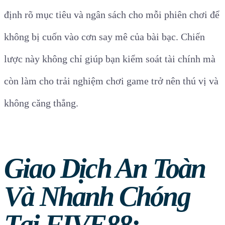
định rõ mục tiêu và ngân sách cho mỗi phiên chơi để
không bị cuốn vào cơn say mê của bài bạc. Chiến
lược này không chỉ giúp bạn kiểm soát tài chính mà
còn làm cho trải nghiệm chơi game trở nên thú vị và
không căng thẳng.
Giao Dịch An Toàn
Và Nhanh Chóng
Tại FIVE88: