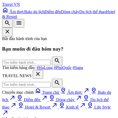
Travel VN
home
Ẩm thực
Balo du lịch
Điểm đến
Dòng chảy
Du lịch thể thao
Hotel
& Resort
search
menu
close
Bắt đầu hành trình của bạn
Bạn muốn đi đâu hôm nay?
search
Tìm kiếm hàng đầu:
#HạLong
#PhúQuốc
#Sapa
close
TRAVEL NEWS
search
home
pin_drop
north_east
pin_drop
Chuyên mục chính
Trang chủ
Ẩm thực
Balo du
north_east
pin_drop
north_east
pin_drop
north_east
pin_drop
lịch
Điểm đến
Dòng chảy
Du lịch thể
north_east
pin_drop
north_east
pin_drop
north_east
pin_drop
thao
Hotel & Resort
Kinh tế
Life Style
north_east