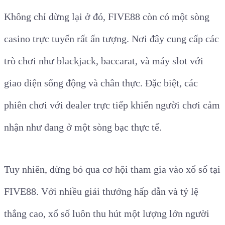
Không chỉ dừng lại ở đó, FIVE88 còn có một sòng
casino trực tuyến rất ấn tượng. Nơi đây cung cấp các
trò chơi như blackjack, baccarat, và máy slot với
giao diện sống động và chân thực. Đặc biệt, các
phiên chơi với dealer trực tiếp khiến người chơi cảm
nhận như đang ở một sòng bạc thực tế.
Tuy nhiên, đừng bỏ qua cơ hội tham gia vào xổ số tại
FIVE88. Với nhiều giải thưởng hấp dẫn và tỷ lệ
thắng cao, xổ số luôn thu hút một lượng lớn người