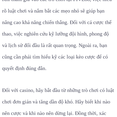
rõ luật chơi và nắm bắt các mẹo nhỏ sẽ giúp bạn
nâng cao khả năng chiến thắng. Đối với cá cược thể
thao, việc nghiên cứu kỹ lưỡng đội hình, phong độ
và lịch sử đối đầu là rất quan trọng. Ngoài ra, bạn
cũng cần phải tìm hiểu kỹ các loại kèo cược để có
quyết định đúng đắn.
Đối với casino, hãy bắt đầu từ những trò chơi có luật
chơi đơn giản và tăng dần độ khó. Hãy biết khi nào
nên cược và khi nào nên dừng lại. Đồng thời, xác