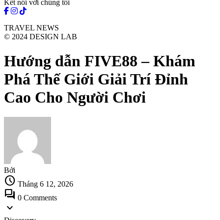
Kết nối với chúng tôi
TRAVEL NEWS
© 2024 DESIGN LAB
Hướng dẫn FIVE88 – Khám
Phá Thế Giới Giải Trí Đỉnh
Cao Cho Người Chơi
Bởi
schedule
Tháng 6 12, 2026
forum
0 Comments
expand_more