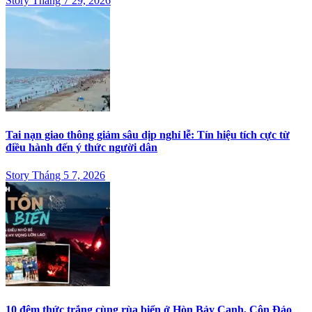
Story Tháng 7 29, 2026
Tai nạn giao thông giảm sâu dịp nghỉ lễ: Tín hiệu tích cực từ
điều hành đến ý thức người dân
Story Tháng 5 7, 2026
10 đêm thức trắng cùng rùa biển ở Hòn Bảy Cạnh, Côn Đảo