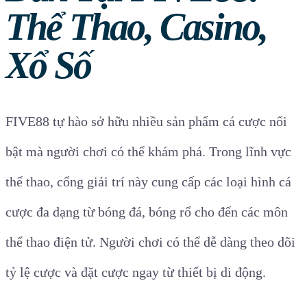
Thể Thao, Casino,
Xổ Số
FIVE88 tự hào sở hữu nhiều sản phẩm cá cược nổi
bật mà người chơi có thể khám phá. Trong lĩnh vực
thể thao, cổng giải trí này cung cấp các loại hình cá
cược đa dạng từ bóng đá, bóng rổ cho đến các môn
thể thao điện tử. Người chơi có thể dễ dàng theo dõi
tỷ lệ cược và đặt cược ngay từ thiết bị di động.