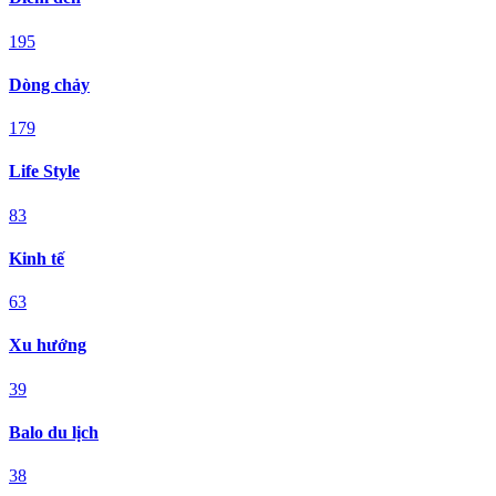
195
Dòng chảy
179
Life Style
83
Kinh tế
63
Xu hướng
39
Balo du lịch
38