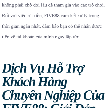
không phải chờ đợi lâu để tham gia vào các trò chơi.
Đối với việc rút tiền, FIVE88 cam kết xử lý trong
thời gian ngắn nhất, đảm bảo bạn có thể nhận được
tiền về tài khoản của mình ngay lập tức.
Dịch Vụ Hỗ Trợ
Khách Hàng
Chuyên Nghiệp Của