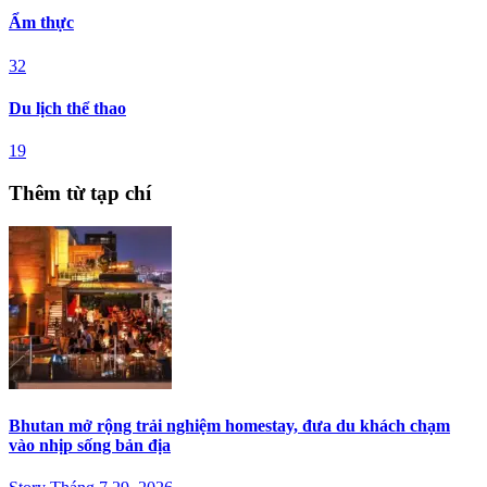
Ẩm thực
32
Du lịch thể thao
19
Thêm từ tạp chí
Bhutan mở rộng trải nghiệm homestay, đưa du khách chạm
vào nhịp sống bản địa