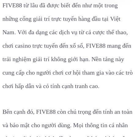
FIVE88 từ lâu đã được biết đến như một trong
những cổng giải trí trực tuyến hàng đầu tại Việt
Nam. Với đa dạng các dịch vụ từ cá cược thể thao,
chơi casino trực tuyến đến xổ số, FIVE88 mang đến
trải nghiệm giải trí không giới hạn. Nền tảng này
cung cấp cho người chơi cơ hội tham gia vào các trò
chơi hấp dẫn và có tính cạnh tranh cao.
Bên cạnh đó, FIVE88 còn chú trọng đến tính an toàn
và bảo mật cho người dùng. Mọi thông tin cá nhân