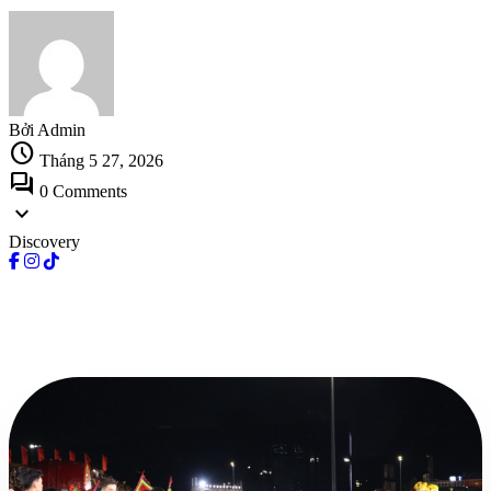
Bởi Admin
schedule
Tháng 5 27, 2026
forum
0 Comments
expand_more
Discovery