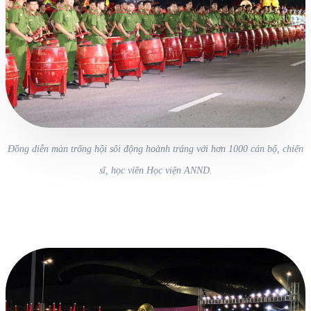
Đồng diễn màn trống hội sôi động hoành tráng với hơn 1000 cán bộ, chiến
sĩ, học viên Học viện ANND.