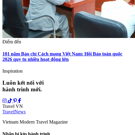
Điểm đến
101 năm Báo chí Cách mạng Việt Nam: Hội Báo toàn quốc
2026 quy tụ nhiều hoạt động lớn
Inspiration
Luôn kết nối với
hành trình mới.
Travel VN
Travel
News
Vietnam Modern Travel Magazine
Nhận bí kíp hành trình