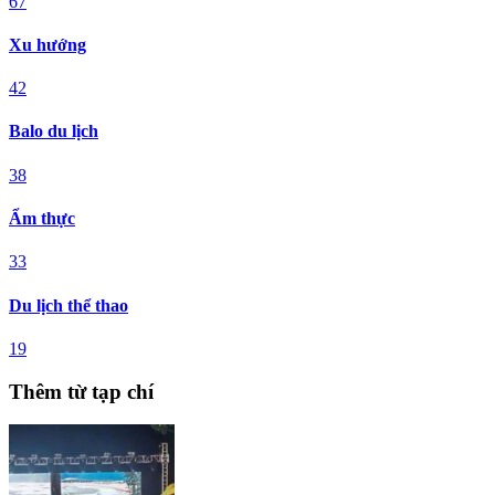
67
Xu hướng
42
Balo du lịch
38
Ẩm thực
33
Du lịch thể thao
19
Thêm từ tạp chí