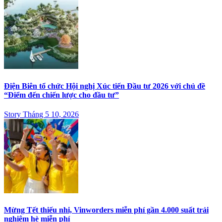
Điện Biên tổ chức Hội nghị Xúc tiến Đầu tư 2026 với chủ đề
“Điểm đến chiến lược cho đầu tư”
Story Tháng 5 10, 2026
Mừng Tết thiếu nhi, Vinworders miễn phí gần 4.000 suất trải
nghiệm hè miễn phí