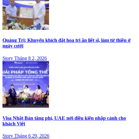
Quảng Trị: Khuyến khích đặt hoa tri ân liệt sĩ, làm từ thiện ở
ngày cưới
Story Tháng 8 2, 2026
Visa Nhật Bản tăng phí, UAE nới điều kiện nhập cảnh cho
khách Việt
Story Tháng 6 29, 2026