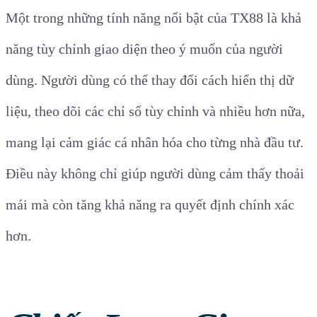
Một trong những tính năng nổi bật của TX88 là khả
năng tùy chỉnh giao diện theo ý muốn của người
dùng. Người dùng có thể thay đổi cách hiển thị dữ
liệu, theo dõi các chỉ số tùy chỉnh và nhiều hơn nữa,
mang lại cảm giác cá nhân hóa cho từng nhà đầu tư.
Điều này không chỉ giúp người dùng cảm thấy thoải
mái mà còn tăng khả năng ra quyết định chính xác
hơn.