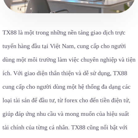
TX88 là một trong những nền tảng giao dịch trực
tuyến hàng đầu tại Việt Nam, cung cấp cho người
dùng một môi trường làm việc chuyên nghiệp và tiện
ích. Với giao diện thân thiện và dễ sử dụng, TX88
cung cấp cho người dùng một hệ thống đa dạng các
loại tài sản để đầu tư, từ forex cho đến tiền điện tử,
giúp đáp ứng nhu cầu và mong muốn của hiệu suất
tài chính của từng cá nhân. TX88 cũng nổi bật với