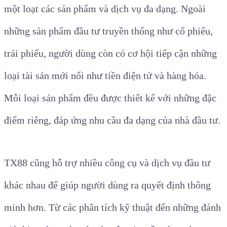
một loạt các sản phẩm và dịch vụ đa dạng. Ngoài
những sản phẩm đầu tư truyền thống như cổ phiếu,
trái phiếu, người dùng còn có cơ hội tiếp cận những
loại tài sản mới nổi như tiền điện tử và hàng hóa.
Mỗi loại sản phẩm đều được thiết kế với những đặc
điểm riêng, đáp ứng nhu cầu đa dạng của nhà đầu tư.
TX88 cũng hỗ trợ nhiều công cụ và dịch vụ đầu tư
khác nhau để giúp người dùng ra quyết định thông
minh hơn. Từ các phân tích kỹ thuật đến những đánh