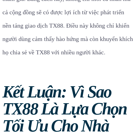
cả cộng đồng sẽ có được lợi ích từ việc phát triển
nền tảng giao dịch TX88. Điều này không chỉ khiến
người dùng cảm thấy hào hứng mà còn khuyến khích
họ chia sẻ về TX88 với nhiều người khác.
Kết Luận: Vì Sao
TX88 Là Lựa Chọn
Tối Ưu Cho Nhà