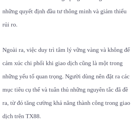
những quyết định đầu tư thông minh và giảm thiểu
rủi ro.
Ngoài ra, việc duy trì tâm lý vững vàng và không để
cảm xúc chi phối khi giao dịch cũng là một trong
những yếu tố quan trọng. Người dùng nên đặt ra các
mục tiêu cụ thể và tuân thủ những nguyên tắc đã đề
ra, từ đó tăng cường khả năng thành công trong giao
dịch trên TX88.