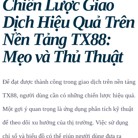
Chiến Lược Giao
Dịch Hiệu Quả Trên
Nền Tảng TX88:
Mẹo và Thủ Thuật
Để đạt được thành công trong giao dịch trên nền tảng
TX88, người dùng cần có những chiến lược hiệu quả.
Một gợi ý quan trọng là ứng dụng phân tích kỹ thuật
để theo dõi xu hướng của thị trường. Việc sử dụng
chỉ số và biểu đồ có thể giúp người dùng đưa ra