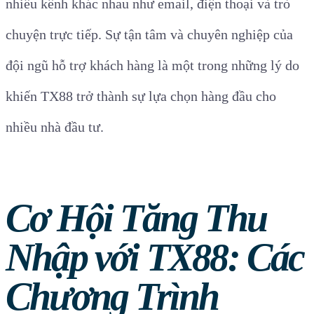
nhiều kênh khác nhau như email, điện thoại và trò
chuyện trực tiếp. Sự tận tâm và chuyên nghiệp của
đội ngũ hỗ trợ khách hàng là một trong những lý do
khiến TX88 trở thành sự lựa chọn hàng đầu cho
nhiều nhà đầu tư.
Cơ Hội Tăng Thu
Nhập với TX88: Các
Chương Trình