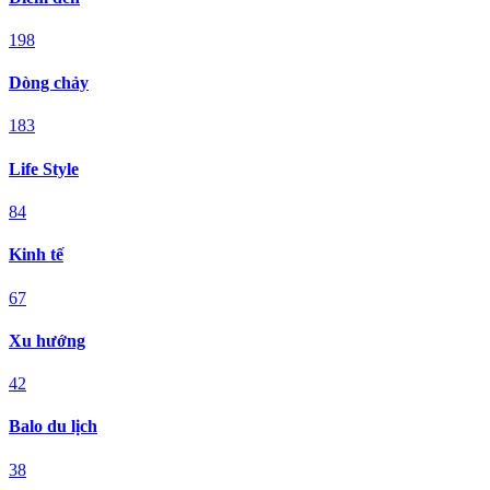
198
Dòng chảy
183
Life Style
84
Kinh tế
67
Xu hướng
42
Balo du lịch
38