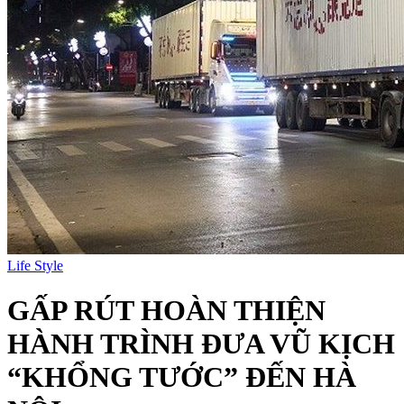
Life Style
GẤP RÚT HOÀN THIỆN
HÀNH TRÌNH ĐƯA VŨ KỊCH
“KHỔNG TƯỚC” ĐẾN HÀ