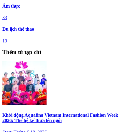
Ẩm thực
33
Du lịch thể thao
19
Thêm từ tạp chí
Khởi động Aquafina Vietnam International Fashion Week
2026: Thế hệ kế thừa lên ngôi