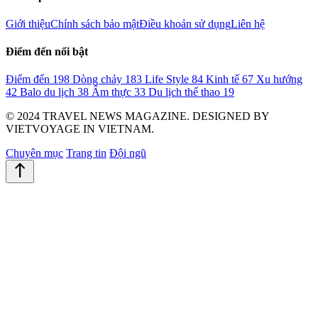
Giới thiệu
Chính sách bảo mật
Điều khoản sử dụng
Liên hệ
Điểm đến nổi bật
Điểm đến
198
Dòng chảy
183
Life Style
84
Kinh tế
67
Xu hướng
42
Balo du lịch
38
Ẩm thực
33
Du lịch thể thao
19
© 2024 TRAVEL NEWS MAGAZINE. DESIGNED BY
VIETVOYAGE IN VIETNAM.
Chuyên mục
Trang tin
Đội ngũ
north