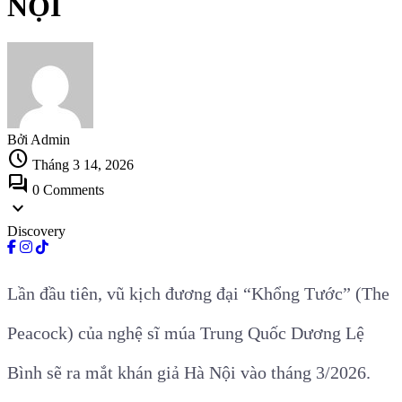
NỘI
Bởi Admin
schedule
Tháng 3 14, 2026
forum
0 Comments
expand_more
Discovery
Lần đầu tiên, vũ kịch đương đại “Khổng Tước” (The
Peacock) của nghệ sĩ múa Trung Quốc Dương Lệ
Bình sẽ ra mắt khán giả Hà Nội vào tháng 3/2026.