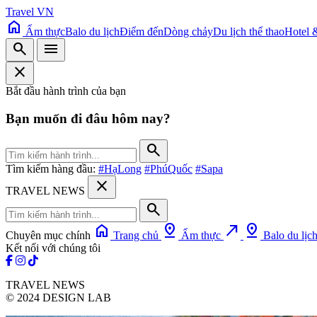
Travel VN
home
Ẩm thực
Balo du lịch
Điểm đến
Dòng chảy
Du lịch thể thao
Hotel 
search
menu
close
Bắt đầu hành trình của bạn
Bạn muốn đi đâu hôm nay?
search
Tìm kiếm hàng đầu:
#HạLong
#PhúQuốc
#Sapa
close
TRAVEL NEWS
search
home
pin_drop
north_east
pin_drop
Chuyên mục chính
Trang chủ
Ẩm thực
Balo du lịc
Kết nối với chúng tôi
TRAVEL NEWS
© 2024 DESIGN LAB