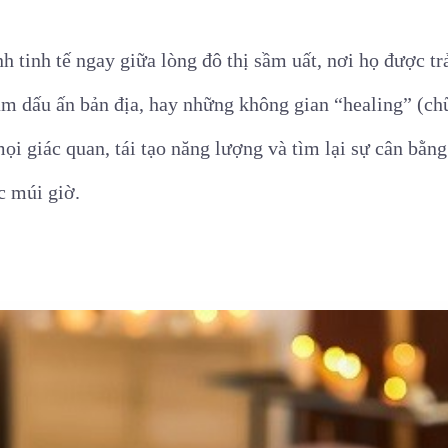
h tinh tế ngay giữa lòng đô thị sầm uất, nơi họ được tr
 dấu ấn bản địa, hay những không gian “healing” (chữa
ọi giác quan, tái tạo năng lượng và tìm lại sự cân bằn
c múi giờ.