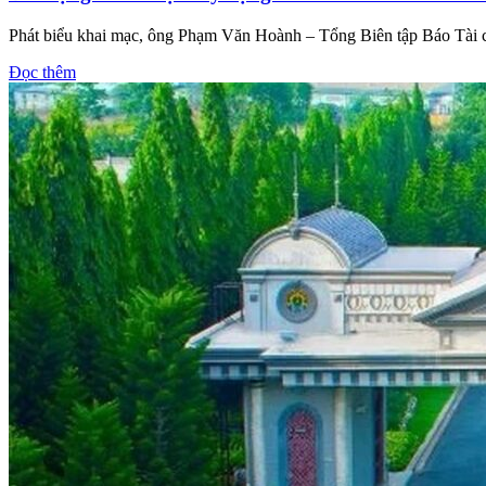
Phát biểu khai mạc, ông Phạm Văn Hoành – Tổng Biên tập Báo Tài ch
Đọc thêm