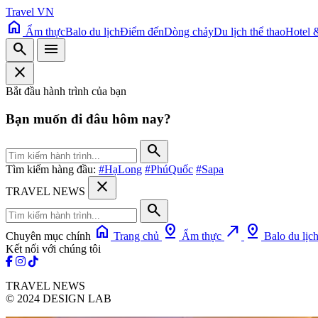
Travel VN
home
Ẩm thực
Balo du lịch
Điểm đến
Dòng chảy
Du lịch thể thao
Hotel 
search
menu
close
Bắt đầu hành trình của bạn
Bạn muốn đi đâu hôm nay?
search
Tìm kiếm hàng đầu:
#HạLong
#PhúQuốc
#Sapa
close
TRAVEL NEWS
search
home
pin_drop
north_east
pin_drop
Chuyên mục chính
Trang chủ
Ẩm thực
Balo du lịc
Kết nối với chúng tôi
TRAVEL NEWS
© 2024 DESIGN LAB