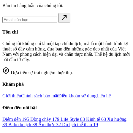
Bản tin hàng tuần của chúng tôi.
north_east
Tôn chỉ
Chúng tôi không chỉ là một tạp chí du lịch, mà là một hành trình kỹ
thuật số đầy cảm hứng, đưa bạn đến những góc đẹp nhất của Việt
Nam với phong cách hiện đại và chân thực nhất. Thế hệ du lịch mới
bắt đầu từ đây.
explore
Dựa trên sự trải nghiệm thực thụ.
Khám phá
Giới thiệu
Chính sách bảo mật
Điều khoản sử dụng
Liên hệ
Điểm đến nổi bật
Điểm đến
195
Dòng chảy
179
Life Style
83
Kinh tế
63
Xu hướng
39
Balo du lịch
38
Ẩm thực
32
Du lịch thể thao
19