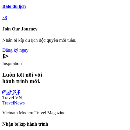
Balo du lịch
38
Join Our Journey
Nhận bí kíp du lịch độc quyền mỗi tuần.
Đăng ký ngay
send
Inspiration
Luôn kết nối với
hành trình mới.
Travel VN
Travel
News
Vietnam Modern Travel Magazine
Nhận bí kíp hành trình