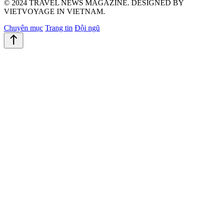
© 2024 TRAVEL NEWS MAGAZINE. DESIGNED BY
VIETVOYAGE IN VIETNAM.
Chuyên mục
Trang tin
Đội ngũ
north