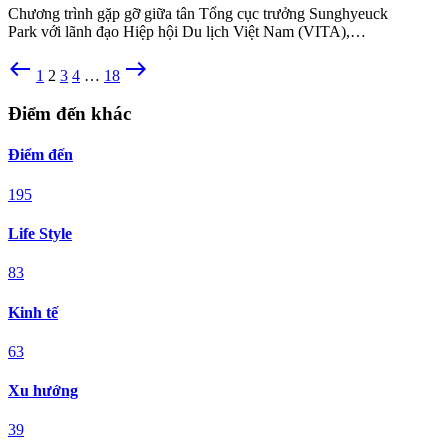
Chương trình gặp gỡ giữa tân Tổng cục trưởng Sunghyeuck
Park với lãnh đạo Hiệp hội Du lịch Việt Nam (VITA),…
west
east
1
2
3
4
…
18
Điểm đến khác
Điểm đến
195
Life Style
83
Kinh tế
63
Xu hướng
39