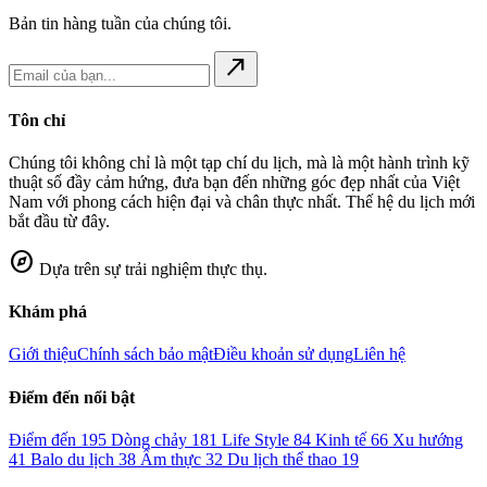
Bản tin hàng tuần của chúng tôi.
north_east
Tôn chỉ
Chúng tôi không chỉ là một tạp chí du lịch, mà là một hành trình kỹ
thuật số đầy cảm hứng, đưa bạn đến những góc đẹp nhất của Việt
Nam với phong cách hiện đại và chân thực nhất. Thế hệ du lịch mới
bắt đầu từ đây.
explore
Dựa trên sự trải nghiệm thực thụ.
Khám phá
Giới thiệu
Chính sách bảo mật
Điều khoản sử dụng
Liên hệ
Điểm đến nổi bật
Điểm đến
195
Dòng chảy
181
Life Style
84
Kinh tế
66
Xu hướng
41
Balo du lịch
38
Ẩm thực
32
Du lịch thể thao
19