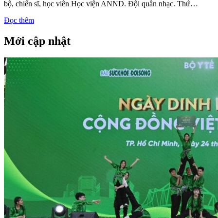
bộ, chiến sĩ, học viên Học viện ANND. Đội quân nhạc. Thứ…
Đọc thêm
Mới cập nhật