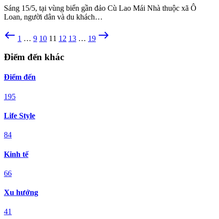
Sáng 15/5, tại vùng biển gần đảo Cù Lao Mái Nhà thuộc xã Ô
Loan, người dân và du khách…
west
east
1
…
9
10
11
12
13
…
19
Điểm đến khác
Điểm đến
195
Life Style
84
Kinh tế
66
Xu hướng
41