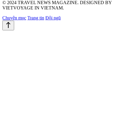
© 2024 TRAVEL NEWS MAGAZINE. DESIGNED BY
VIETVOYAGE IN VIETNAM.
Chuyên mục
Trang tin
Đội ngũ
north