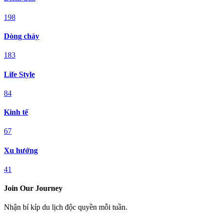
198
Dòng chảy
183
Life Style
84
Kinh tế
67
Xu hướng
41
Join Our Journey
Nhận bí kíp du lịch độc quyền mỗi tuần.