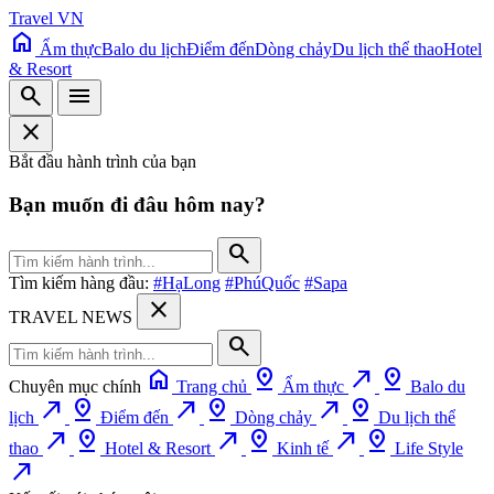
Travel VN
home
Ẩm thực
Balo du lịch
Điểm đến
Dòng chảy
Du lịch thể thao
Hotel
& Resort
search
menu
close
Bắt đầu hành trình của bạn
Bạn muốn đi đâu hôm nay?
search
Tìm kiếm hàng đầu:
#HạLong
#PhúQuốc
#Sapa
close
TRAVEL NEWS
search
home
pin_drop
north_east
pin_drop
Chuyên mục chính
Trang chủ
Ẩm thực
Balo du
north_east
pin_drop
north_east
pin_drop
north_east
pin_drop
lịch
Điểm đến
Dòng chảy
Du lịch thể
north_east
pin_drop
north_east
pin_drop
north_east
pin_drop
thao
Hotel & Resort
Kinh tế
Life Style
north_east