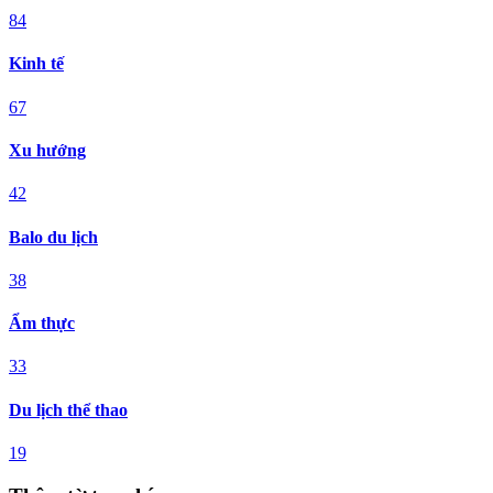
84
Kinh tế
67
Xu hướng
42
Balo du lịch
38
Ẩm thực
33
Du lịch thể thao
19