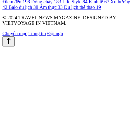
Điểm đến
198
Dòng chảy
183
Life Style
84
Kinh tế
67
Xu hướng
42
Balo du lịch
38
Ẩm thực
33
Du lịch thể thao
19
© 2024 TRAVEL NEWS MAGAZINE. DESIGNED BY
VIETVOYAGE IN VIETNAM.
Chuyên mục
Trang tin
Đội ngũ
north