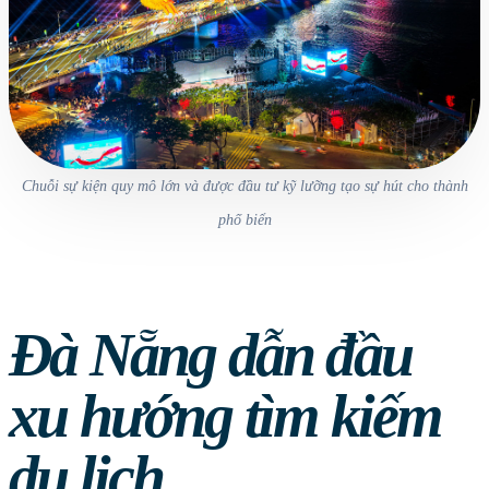
Chuỗi sự kiện quy mô lớn và được đầu tư kỹ lưỡng tạo sự hút cho thành
phố biển
Đà Nẵng dẫn đầu
xu hướng tìm kiếm
du lịch