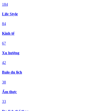
184
Life Style
84
Kinh tế
67
Xu hướng
42
Balo du lịch
38
Ẩm thực
33