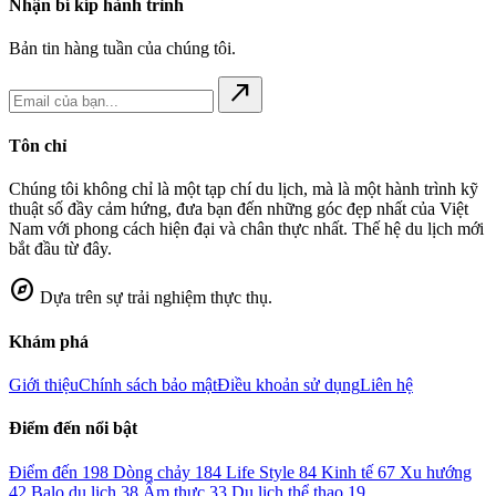
Nhận bí kíp hành trình
Bản tin hàng tuần của chúng tôi.
north_east
Tôn chỉ
Chúng tôi không chỉ là một tạp chí du lịch, mà là một hành trình kỹ
thuật số đầy cảm hứng, đưa bạn đến những góc đẹp nhất của Việt
Nam với phong cách hiện đại và chân thực nhất. Thế hệ du lịch mới
bắt đầu từ đây.
explore
Dựa trên sự trải nghiệm thực thụ.
Khám phá
Giới thiệu
Chính sách bảo mật
Điều khoản sử dụng
Liên hệ
Điểm đến nổi bật
Điểm đến
198
Dòng chảy
184
Life Style
84
Kinh tế
67
Xu hướng
42
Balo du lịch
38
Ẩm thực
33
Du lịch thể thao
19