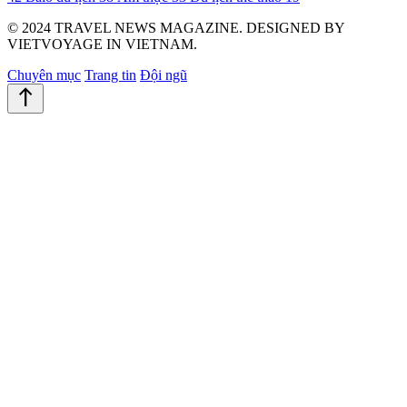
© 2024 TRAVEL NEWS MAGAZINE. DESIGNED BY
VIETVOYAGE IN VIETNAM.
Chuyên mục
Trang tin
Đội ngũ
north