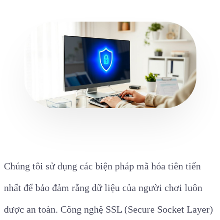
Chúng tôi sử dụng các biện pháp mã hóa tiên tiến
nhất để bảo đảm rằng dữ liệu của người chơi luôn
được an toàn. Công nghệ SSL (Secure Socket Layer)