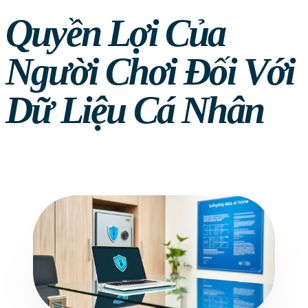
Quyền Lợi Của
Người Chơi Đối Với
Dữ Liệu Cá Nhân