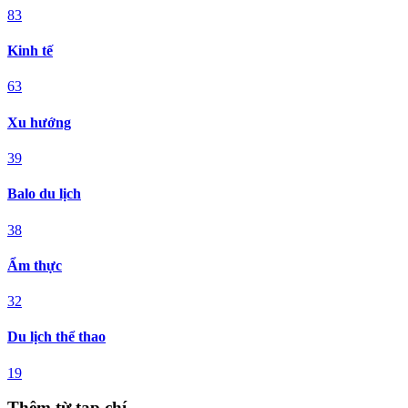
83
Kinh tế
63
Xu hướng
39
Balo du lịch
38
Ẩm thực
32
Du lịch thể thao
19
Thêm từ tạp chí