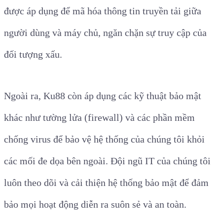
được áp dụng để mã hóa thông tin truyền tải giữa
người dùng và máy chủ, ngăn chặn sự truy cập của
đối tượng xấu.
Ngoài ra, Ku88 còn áp dụng các kỹ thuật bảo mật
khác như tường lửa (firewall) và các phần mềm
chống virus để bảo vệ hệ thống của chúng tôi khỏi
các mối đe dọa bên ngoài. Đội ngũ IT của chúng tôi
luôn theo dõi và cải thiện hệ thống bảo mật để đảm
bảo mọi hoạt động diễn ra suôn sẻ và an toàn.