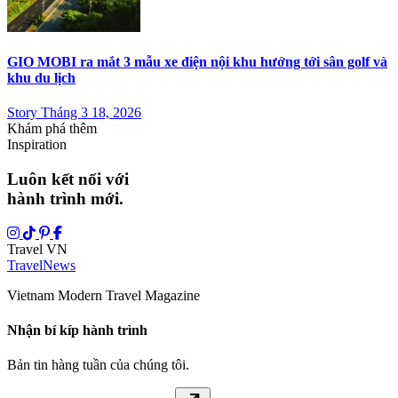
GIO MOBI ra mắt 3 mẫu xe điện nội khu hướng tới sân golf và
khu du lịch
Story Tháng 3 18, 2026
Khám phá thêm
Inspiration
Luôn kết nối với
hành trình mới.
Travel VN
Travel
News
Vietnam Modern Travel Magazine
Nhận bí kíp hành trình
Bản tin hàng tuần của chúng tôi.