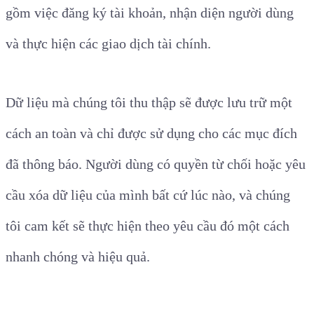
gồm việc đăng ký tài khoản, nhận diện người dùng
và thực hiện các giao dịch tài chính.
Dữ liệu mà chúng tôi thu thập sẽ được lưu trữ một
cách an toàn và chỉ được sử dụng cho các mục đích
đã thông báo. Người dùng có quyền từ chối hoặc yêu
cầu xóa dữ liệu của mình bất cứ lúc nào, và chúng
tôi cam kết sẽ thực hiện theo yêu cầu đó một cách
nhanh chóng và hiệu quả.