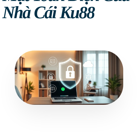
Nhà Cái Ku88