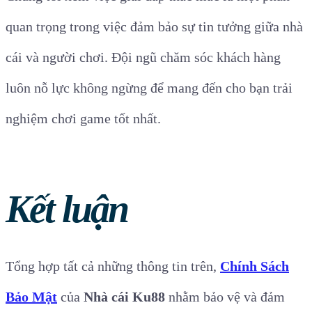
quan trọng trong việc đảm bảo sự tin tưởng giữa nhà
cái và người chơi. Đội ngũ chăm sóc khách hàng
luôn nỗ lực không ngừng để mang đến cho bạn trải
nghiệm chơi game tốt nhất.
Kết luận
Tổng hợp tất cả những thông tin trên,
Chính Sách
Bảo Mật
của
Nhà cái Ku88
nhằm bảo vệ và đảm