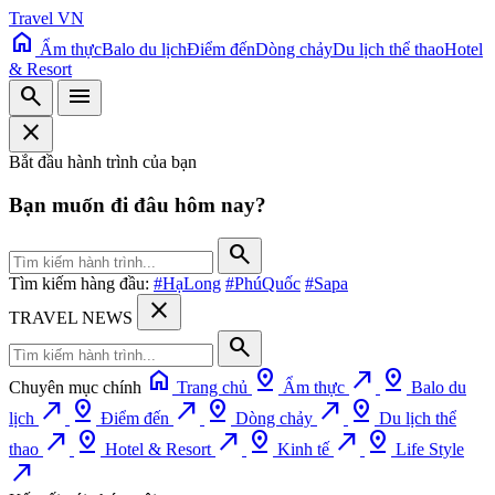
Travel VN
home
Ẩm thực
Balo du lịch
Điểm đến
Dòng chảy
Du lịch thể thao
Hotel
& Resort
search
menu
close
Bắt đầu hành trình của bạn
Bạn muốn đi đâu hôm nay?
search
Tìm kiếm hàng đầu:
#HạLong
#PhúQuốc
#Sapa
close
TRAVEL NEWS
search
home
pin_drop
north_east
pin_drop
Chuyên mục chính
Trang chủ
Ẩm thực
Balo du
north_east
pin_drop
north_east
pin_drop
north_east
pin_drop
lịch
Điểm đến
Dòng chảy
Du lịch thể
north_east
pin_drop
north_east
pin_drop
north_east
pin_drop
thao
Hotel & Resort
Kinh tế
Life Style
north_east