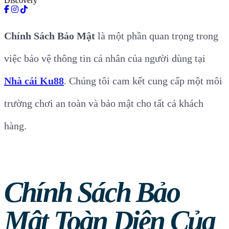
Discovery
Chính Sách Bảo Mật
là một phần quan trọng trong
việc bảo vệ thông tin cá nhân của người dùng tại
Nhà cái Ku88
. Chúng tôi cam kết cung cấp một môi
trường chơi an toàn và bảo mật cho tất cả khách
hàng.
Chính Sách Bảo
Mật
Toàn Diện Của