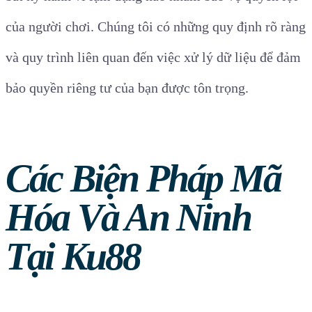
của người chơi. Chúng tôi có những quy định rõ ràng
và quy trình liên quan đến việc xử lý dữ liệu để đảm
bảo quyền riêng tư của bạn được tôn trọng.
Các Biện Pháp Mã
Hóa Và An Ninh
Tại Ku88