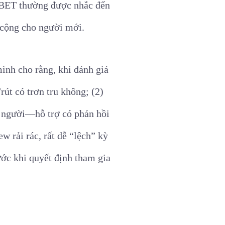
DEBET thường được nhắc đến
 cộng cho người mới.
ình cho rằng, khi đánh giá
rút có trơn tru không; (2)
n người—hỗ trợ có phản hồi
w rải rác, rất dễ “lệch” kỳ
ớc khi quyết định tham gia