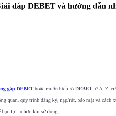
Giải đáp DEBET và hướng dẫn n
ờng gặp DEBET
hoặc muốn hiểu rõ
DEBET
từ A–Z trư
ổng quan, quy trình đăng ký, nạp/rút, bảo mật và cách 
ể bạn tự tin hơn khi sử dụng.