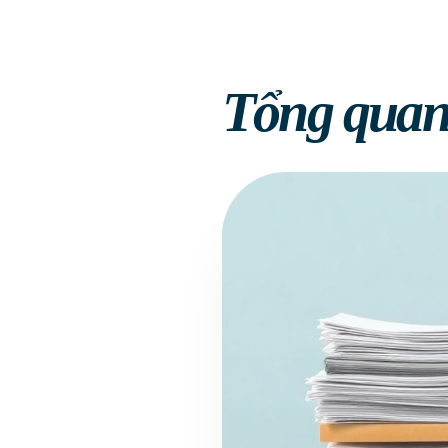
Tổng quan 