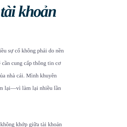
tài khoản
iều sự cố không phải do nền
ẽ cần cung cấp thông tin cơ
của nhà cái. Mình khuyên
àm lại—vì làm lại nhiều lần
n không khớp giữa tài khoản