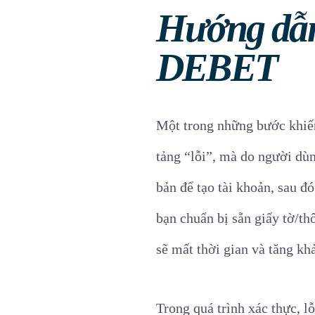
Hướng dẫn 
DEBET
Một trong những bước khiến
tảng “lỗi”, mà do người dùn
bản để tạo tài khoản, sau 
bạn chuẩn bị sẵn giấy tờ/th
sẽ mất thời gian và tăng khả
Trong quá trình xác thực, l