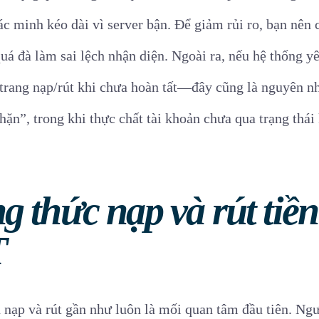
xác minh kéo dài vì server bận. Để giảm rủi ro, bạn nên
uá đà làm sai lệch nhận diện. Ngoài ra, nếu hệ thống y
trang nạp/rút khi chưa hoàn tất—đây cũng là nguyên n
ặn”, trong khi thực chất tài khoản chưa qua trạng thái 
 thức nạp và rút tiền
T
n nạp và rút gần như luôn là mối quan tâm đầu tiên. N