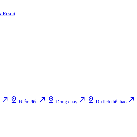
& Resort
north_east
pin_drop
north_east
pin_drop
north_east
pin_drop
north_east
h
Điểm đến
Dòng chảy
Du lịch thể thao