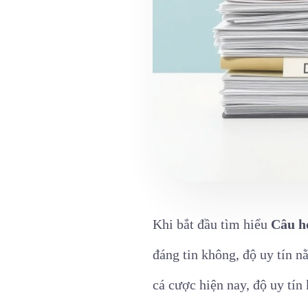
Khi bắt đầu tìm hiểu
Câu h
đáng tin không, độ uy tín 
cá cược hiện nay, độ uy tín