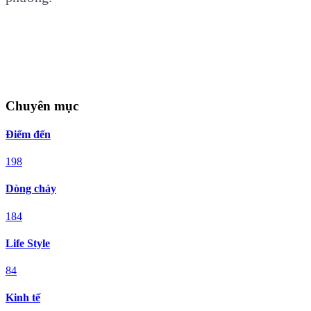
Chuyên mục
Điểm đến
198
Dòng chảy
184
Life Style
84
Kinh tế