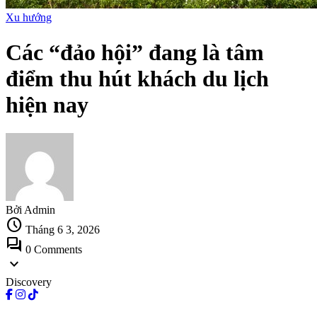
Xu hướng
Các “đảo hội” đang là tâm
điểm thu hút khách du lịch
hiện nay
Bởi Admin
schedule
Tháng 6 3, 2026
forum
0 Comments
expand_more
Discovery