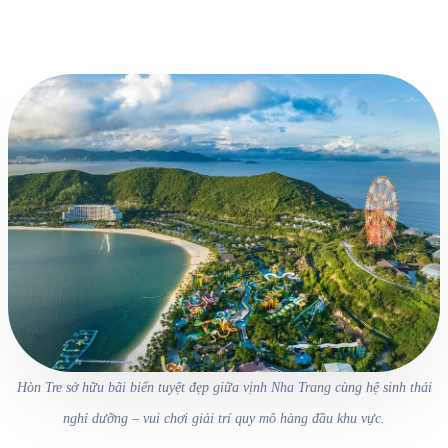
Hòn Tre sở hữu bãi biển tuyệt đẹp giữa vịnh Nha Trang cùng hệ sinh thái
nghỉ dưỡng – vui chơi giải trí quy mô hàng đầu khu vực.