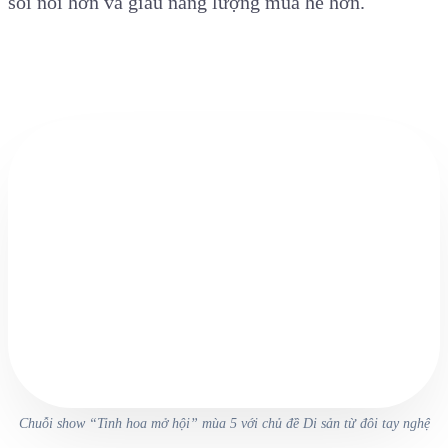
sôi nổi hơn và giàu năng lượng mùa hè hơn.
Chuỗi show “Tinh hoa mở hội” mùa 5 với chủ đề Di sản từ đôi tay nghệ