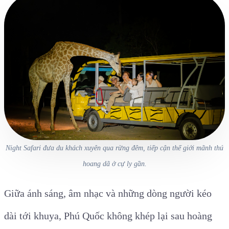
Night Safari đưa du khách xuyên qua rừng đêm, tiếp cận thế giới mãnh thú
hoang dã ở cự ly gần.
Giữa ánh sáng, âm nhạc và những dòng người kéo
dài tới khuya, Phú Quốc không khép lại sau hoàng