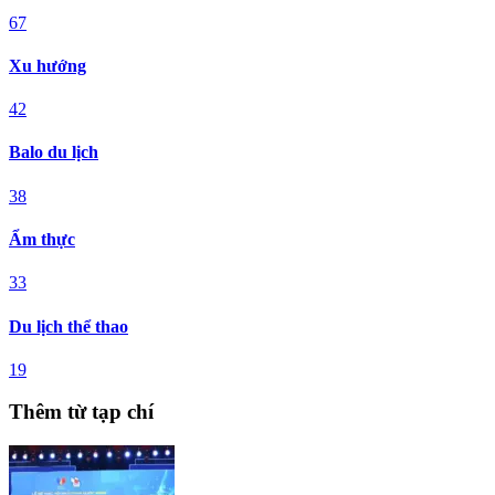
67
Xu hướng
42
Balo du lịch
38
Ẩm thực
33
Du lịch thể thao
19
Thêm từ tạp chí