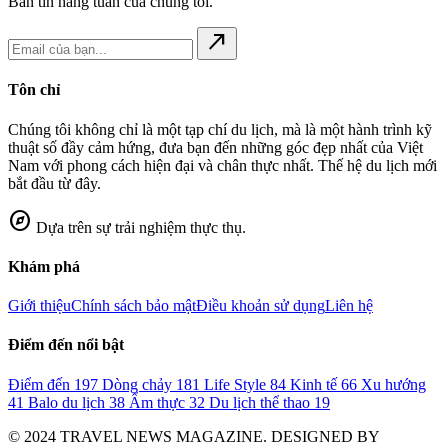
Bản tin hàng tuần của chúng tôi.
north_east
Tôn chỉ
Chúng tôi không chỉ là một tạp chí du lịch, mà là một hành trình kỹ
thuật số đầy cảm hứng, đưa bạn đến những góc đẹp nhất của Việt
Nam với phong cách hiện đại và chân thực nhất. Thế hệ du lịch mới
bắt đầu từ đây.
explore
Dựa trên sự trải nghiệm thực thụ.
Khám phá
Giới thiệu
Chính sách bảo mật
Điều khoản sử dụng
Liên hệ
Điểm đến nổi bật
Điểm đến
197
Dòng chảy
181
Life Style
84
Kinh tế
66
Xu hướng
41
Balo du lịch
38
Ẩm thực
32
Du lịch thể thao
19
© 2024 TRAVEL NEWS MAGAZINE. DESIGNED BY