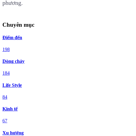
phương.
Chuyên mục
Điểm đến
198
Dòng chảy
184
Life Style
84
Kinh tế
67
Xu hướng