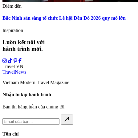
Điểm đến
Bắc Ninh sẵn sàng tổ chức Lễ hội Đền Đô 2026 quy mô lớn
Inspiration
Luôn kết nối với
hành trình mới.
Travel VN
Travel
News
Vietnam Modern Travel Magazine
Nhận bí kíp hành trình
Bản tin hàng tuần của chúng tôi.
north_east
Tôn chỉ