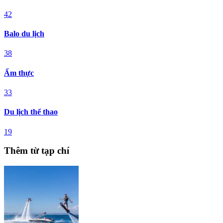
42
Balo du lịch
38
Ẩm thực
33
Du lịch thể thao
19
Thêm từ tạp chí