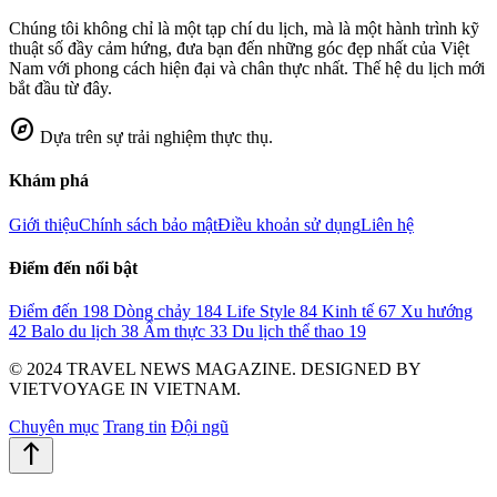
Chúng tôi không chỉ là một tạp chí du lịch, mà là một hành trình kỹ
thuật số đầy cảm hứng, đưa bạn đến những góc đẹp nhất của Việt
Nam với phong cách hiện đại và chân thực nhất. Thế hệ du lịch mới
bắt đầu từ đây.
explore
Dựa trên sự trải nghiệm thực thụ.
Khám phá
Giới thiệu
Chính sách bảo mật
Điều khoản sử dụng
Liên hệ
Điểm đến nổi bật
Điểm đến
198
Dòng chảy
184
Life Style
84
Kinh tế
67
Xu hướng
42
Balo du lịch
38
Ẩm thực
33
Du lịch thể thao
19
© 2024 TRAVEL NEWS MAGAZINE. DESIGNED BY
VIETVOYAGE IN VIETNAM.
Chuyên mục
Trang tin
Đội ngũ
north