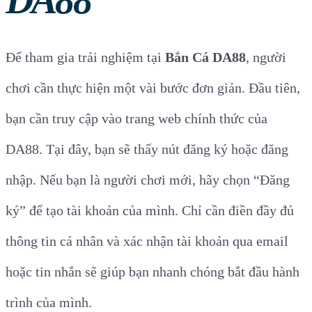
DA88
Để tham gia trải nghiệm tại
Bắn Cá DA88
, người
chơi cần thực hiện một vài bước đơn giản. Đầu tiên,
bạn cần truy cập vào trang web chính thức của
DA88. Tại đây, bạn sẽ thấy nút đăng ký hoặc đăng
nhập. Nếu bạn là người chơi mới, hãy chọn “Đăng
ký” để tạo tài khoản của mình. Chỉ cần điền đầy đủ
thông tin cá nhân và xác nhận tài khoản qua email
hoặc tin nhắn sẽ giúp bạn nhanh chóng bắt đầu hành
trình của mình.