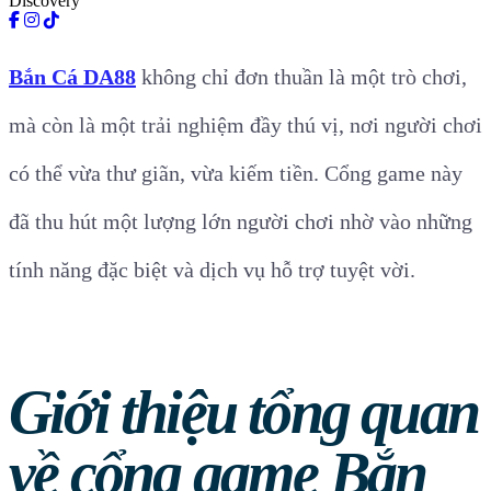
Discovery
Bắn Cá DA88
không chỉ đơn thuần là một trò chơi,
mà còn là một trải nghiệm đầy thú vị, nơi người chơi
có thể vừa thư giãn, vừa kiếm tiền. Cổng game này
đã thu hút một lượng lớn người chơi nhờ vào những
tính năng đặc biệt và dịch vụ hỗ trợ tuyệt vời.
Giới thiệu tổng quan
về cổng game Bắn