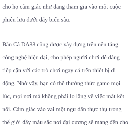
cho họ cảm giác như đang tham gia vào một cuộc
phiêu lưu dưới đáy biển sâu.
Bắn Cá DA88 cũng được xây dựng trên nền tảng
công nghệ hiện đại, cho phép người chơi dễ dàng
tiếp cận với các trò chơi ngay cả trên thiết bị di
động. Nhờ vậy, bạn có thể thưởng thức game mọi
lúc, mọi nơi mà không phải lo lắng về việc mất kết
nối. Cảm giác vào vai một ngư dân thực thụ trong
thế giới đầy màu sắc nơi đại dương sẽ mang đến cho