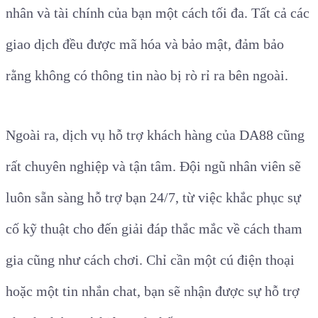
nhân và tài chính của bạn một cách tối đa. Tất cả các
giao dịch đều được mã hóa và bảo mật, đảm bảo
rằng không có thông tin nào bị rò rỉ ra bên ngoài.
Ngoài ra, dịch vụ hỗ trợ khách hàng của DA88 cũng
rất chuyên nghiệp và tận tâm. Đội ngũ nhân viên sẽ
luôn sẵn sàng hỗ trợ bạn 24/7, từ việc khắc phục sự
cố kỹ thuật cho đến giải đáp thắc mắc về cách tham
gia cũng như cách chơi. Chỉ cần một cú điện thoại
hoặc một tin nhắn chat, bạn sẽ nhận được sự hỗ trợ