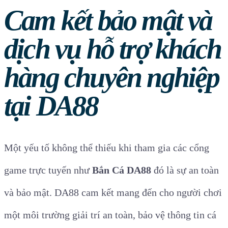
Cam kết bảo mật và
dịch vụ hỗ trợ khách
hàng chuyên nghiệp
tại DA88
Một yếu tố không thể thiếu khi tham gia các cổng
game trực tuyến như
Bắn Cá DA88
đó là sự an toàn
và bảo mật. DA88 cam kết mang đến cho người chơi
một môi trường giải trí an toàn, bảo vệ thông tin cá