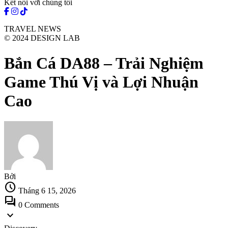
Kết nối với chúng tôi
TRAVEL NEWS
© 2024 DESIGN LAB
Bắn Cá DA88 – Trải Nghiệm
Game Thú Vị và Lợi Nhuận
Cao
Bởi
schedule
Tháng 6 15, 2026
forum
0 Comments
expand_more