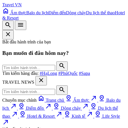
Travel VN
home
Ẩm thực
Balo du lịch
Điểm đến
Dòng chảy
Du lịch thể thao
Hotel
& Resort
search
menu
close
Bắt đầu hành trình của bạn
Bạn muốn đi đâu hôm nay?
search
Tìm kiếm hàng đầu:
#HạLong
#PhúQuốc
#Sapa
close
TRAVEL NEWS
search
home
pin_drop
north_east
pin_drop
Chuyên mục chính
Trang chủ
Ẩm thực
Balo du
north_east
pin_drop
north_east
pin_drop
north_east
pin_drop
lịch
Điểm đến
Dòng chảy
Du lịch thể
north_east
pin_drop
north_east
pin_drop
north_east
pin_drop
thao
Hotel & Resort
Kinh tế
Life Style
north_east