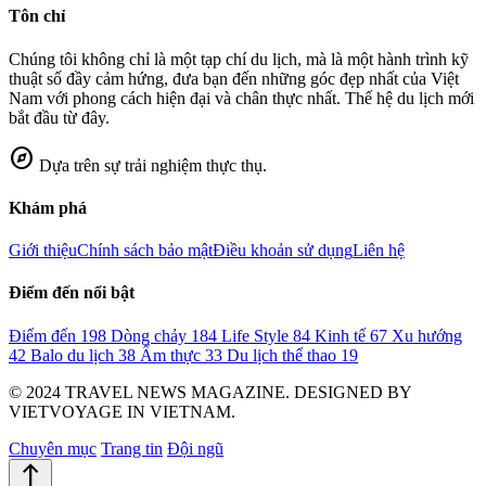
Tôn chỉ
Chúng tôi không chỉ là một tạp chí du lịch, mà là một hành trình kỹ
thuật số đầy cảm hứng, đưa bạn đến những góc đẹp nhất của Việt
Nam với phong cách hiện đại và chân thực nhất. Thế hệ du lịch mới
bắt đầu từ đây.
explore
Dựa trên sự trải nghiệm thực thụ.
Khám phá
Giới thiệu
Chính sách bảo mật
Điều khoản sử dụng
Liên hệ
Điểm đến nổi bật
Điểm đến
198
Dòng chảy
184
Life Style
84
Kinh tế
67
Xu hướng
42
Balo du lịch
38
Ẩm thực
33
Du lịch thể thao
19
© 2024 TRAVEL NEWS MAGAZINE. DESIGNED BY
VIETVOYAGE IN VIETNAM.
Chuyên mục
Trang tin
Đội ngũ
north