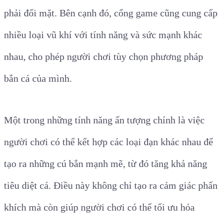
phải đối mặt. Bên cạnh đó, cổng game cũng cung cấp
nhiều loại vũ khí với tính năng và sức mạnh khác
nhau, cho phép người chơi tùy chọn phương pháp
bắn cá của mình.
Một trong những tính năng ấn tượng chính là việc
người chơi có thể kết hợp các loại đạn khác nhau để
tạo ra những cú bắn mạnh mẽ, từ đó tăng khả năng
tiêu diệt cá. Điều này không chỉ tạo ra cảm giác phấn
khích mà còn giúp người chơi có thể tối ưu hóa