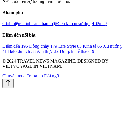
Dựa trên sự trải nghiệm thực thụ.
Khám phá
Giới thiệu
Chính sách bảo mật
Điều khoản sử dụng
Liên hệ
Điểm đến nổi bật
Điểm đến
195
Dòng chảy
179
Life Style
83
Kinh tế
65
Xu hướng
41
Balo du lịch
38
Ẩm thực
32
Du lịch thể thao
19
© 2024 TRAVEL NEWS MAGAZINE. DESIGNED BY
VIETVOYAGE IN VIETNAM.
Chuyên mục
Trang tin
Đội ngũ
north