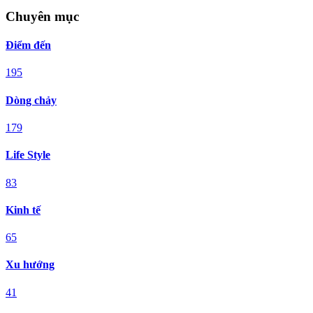
Chuyên mục
Điểm đến
195
Dòng chảy
179
Life Style
83
Kinh tế
65
Xu hướng
41