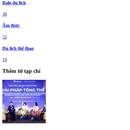
Balo du lịch
38
Ẩm thực
32
Du lịch thể thao
19
Thêm từ tạp chí