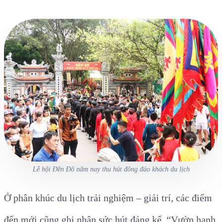
Lễ hội Đền Đô năm nay thu hút đông đảo khách du lịch
Ở phân khúc du lịch trải nghiệm – giải trí, các điểm
đến mới cũng ghi nhận sức hút đáng kể. “Vườn hạnh